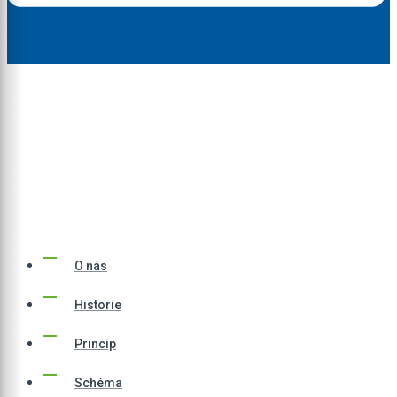
DÍKY VAŠEMU ODPADU
DODÁVÁME TEPLO
A ELEKTŘINU
O nás
Historie
Princip
Schéma