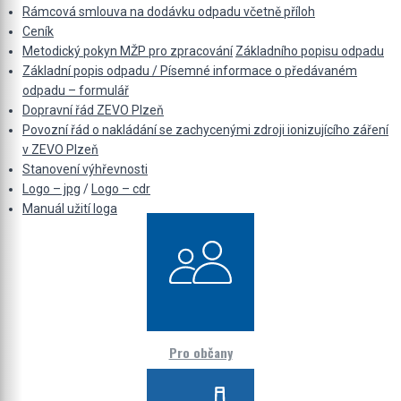
Rámcová smlouva na dodávku odpadu včetně příloh
Ceník
Metodický pokyn MŽP pro zpracování
Základního popisu odpadu
Základní popis odpadu / Písemné informace o předávaném
odpadu – formulář
Dopravní řád ZEVO Plzeň
Povozní řád o nakládání se zachycenými zdroji ionizujícího záření
v ZEVO Plzeň
Stanovení výhřevnosti
Logo – jpg
/
Logo – cdr
Manuál užití loga
Pro občany