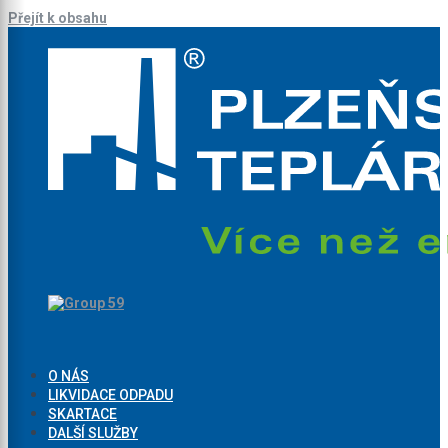
Přejít k obsahu
O NÁS
LIKVIDACE ODPADU
SKARTACE
DALŠÍ SLUŽBY