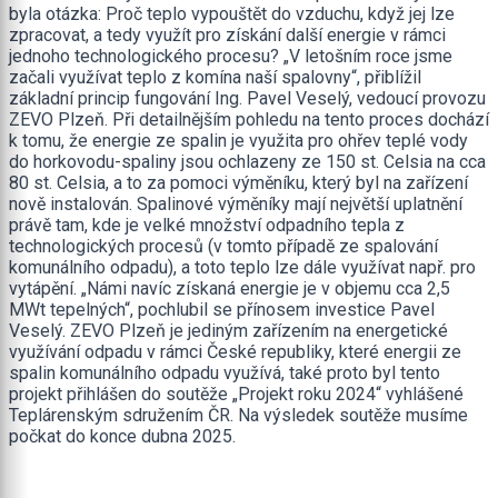
byla otázka: Proč teplo vypouštět do vzduchu, když jej lze
zpracovat, a tedy využít pro získání další energie v rámci
jednoho technologického procesu? „V letošním roce jsme
začali využívat teplo z komína naší spalovny“, přiblížil
základní princip fungování Ing. Pavel Veselý, vedoucí provozu
ZEVO Plzeň. Při detailnějším pohledu na tento proces dochází
k tomu, že energie ze spalin je využita pro ohřev teplé vody
do horkovodu-spaliny jsou ochlazeny ze 150 st. Celsia na cca
80 st. Celsia, a to za pomoci výměníku, který byl na zařízení
nově instalován. Spalinové výměníky mají největší uplatnění
právě tam, kde je velké množství odpadního tepla z
technologických procesů (v tomto případě ze spalování
komunálního odpadu), a toto teplo lze dále využívat např. pro
vytápění. „Námi navíc získaná energie je v objemu cca 2,5
MWt tepelných“, pochlubil se přínosem investice Pavel
Veselý. ZEVO Plzeň je jediným zařízením na energetické
využívání odpadu v rámci České republiky, které energii ze
spalin komunálního odpadu využívá, také proto byl tento
projekt přihlášen do soutěže „Projekt roku 2024“ vyhlášené
Teplárenským sdružením ČR. Na výsledek soutěže musíme
počkat do konce dubna 2025.