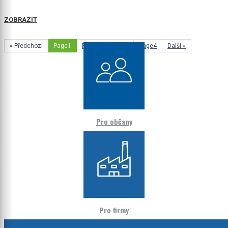
ZOBRAZIT
« Předchozí
Page
1
Page
2
Page
3
Page
4
Další »
Pro občany
Pro firmy