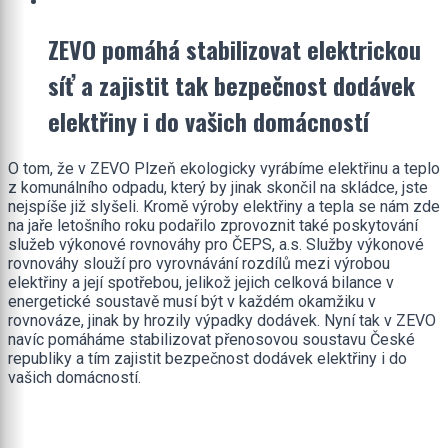
ZEVO pomáhá stabilizovat elektrickou
síť a zajistit tak bezpečnost dodávek
elektřiny i do vašich domácností
O tom, že v ZEVO Plzeň ekologicky vyrábíme elektřinu a teplo
z komunálního odpadu, který by jinak skončil na skládce, jste
nejspíše již slyšeli. Kromě výroby elektřiny a tepla se nám zde
na jaře letošního roku podařilo zprovoznit také poskytování
služeb výkonové rovnováhy pro ČEPS, a.s. Služby výkonové
rovnováhy slouží pro vyrovnávání rozdílů mezi výrobou
elektřiny a její spotřebou, jelikož jejich celková bilance v
energetické soustavě musí být v každém okamžiku v
rovnováze, jinak by hrozily výpadky dodávek. Nyní tak v ZEVO
navíc pomáháme stabilizovat přenosovou soustavu České
republiky a tím zajistit bezpečnost dodávek elektřiny i do
vašich domácností.