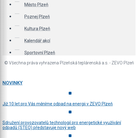
Město Plzeň
Poznej Plzeň
Kultura Plzeň
Kalendář akcí
Sportovní Plzeň
© Všechna práva vyhrazena Plzeňská teplárenská a.s. - ZEVO Plzeň
NOVINKY
Již 10 let pro Vás měníme odpad na energii v ZEVO Plzeň
Sdružení provozovatelů technologií pro energetické využívání
odpadů (STEO) představuje nový web