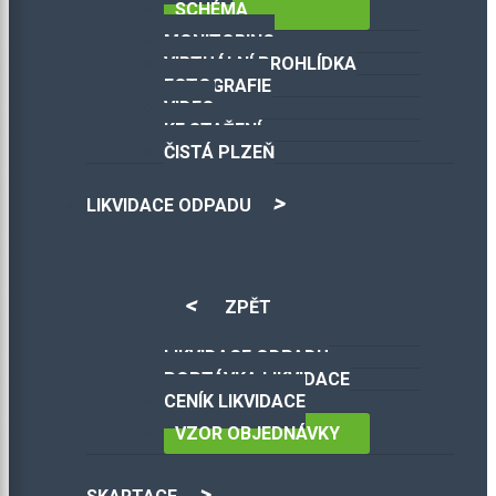
SCHÉMA
MONITORING
VIRTUÁLNÍ PROHLÍDKA
FOTOGRAFIE
VIDEO
KE STAŽENÍ
ČISTÁ PLZEŇ
LIKVIDACE ODPADU
ZPĚT
LIKVIDACE ODPADU
POPTÁVKA LIKVIDACE
CENÍK LIKVIDACE
VZOR OBJEDNÁVKY