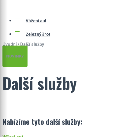
A ELEKTŘINU
Vážení aut
Železný šrot
Úvodní
/
Další služby
NOVINKY
Další služby
Nabízíme tyto další služby:​