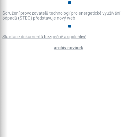
Sdružení provozovatelů technologií pro energetické využívání
odpadů (STEO) představuje nový web
Skartace dokumentů bezpečně a spolehlivě
archiv novinek